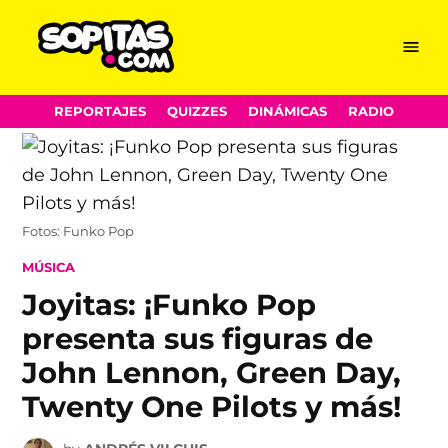
Menu
Sopitas.com
Skip
REPORTAJES
QUIZZES
DINÁMICAS
RADIO
to
content
Fotos: Funko Pop
POSTED
MÚSICA
IN
Joyitas: ¡Funko Pop
presenta sus figuras de
John Lennon, Green Day,
Twenty One Pilots y más!