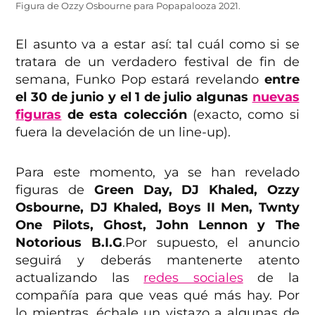
Figura de Ozzy Osbourne para Popapalooza 2021.
El asunto va a estar así: tal cuál como si se
tratara de un verdadero festival de fin de
semana, Funko Pop estará revelando
entre
el 30 de junio y el 1 de julio algunas
nuevas
figuras
de esta colección
(exacto, como si
fuera la develación de un line-up).
Para este momento, ya se han revelado
figuras de
Green Day, DJ Khaled, Ozzy
Osbourne, DJ Khaled, Boys II Men, Twnty
One Pilots, Ghost, John Lennon y The
Notorious B.I.G
.Por supuesto, el anuncio
seguirá y deberás mantenerte atento
actualizando las
redes sociales
de la
compañía para que veas qué más hay. Por
lo mientras, échale un vistazo a algunas de