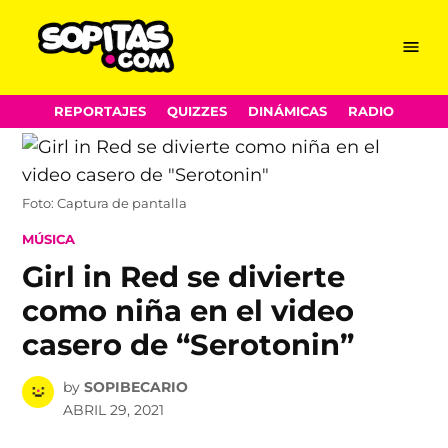
Menu
Sopitas.com
Skip
REPORTAJES
QUIZZES
DINÁMICAS
RADIO
to
content
Foto: Captura de pantalla
POSTED
MÚSICA
IN
Girl in Red se divierte
como niña en el video
casero de “Serotonin”
by
SOPIBECARIO
ABRIL 29, 2021