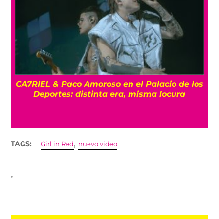
CA7RIEL & Paco Amoroso en el Palacio de los
e
Deportes: distinta era, misma locura
,
TAGS:
Girl in Red
nuevo video