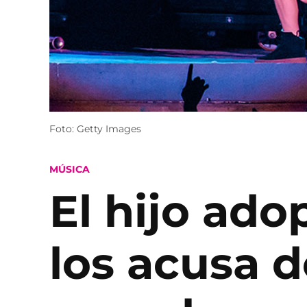
Foto: Getty Images
POSTED
MÚSICA
IN
El hijo ad
los acusa 