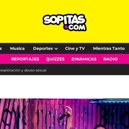
s
Musica
Deportes
Cine y TV
Mientras Tanto
Open
REPORTAJES
QUIZZES
DINÁMICAS
RADIO
dropdown
menu
 explotación y abuso sexual