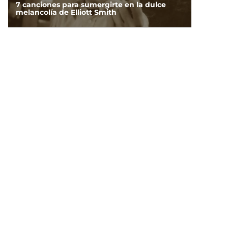
7 canciones para sumergirte en la dulce
melancolía de Elliott Smith
NOTICIAS
UNAM dice que hay pruebas de la
cancelación de más de 3 mil exámenes en
línea por trampa