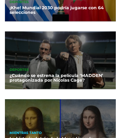
DEPORTES
¡Khe! Mundial 2030 podría jugarse con 64
selecciones
DEPORTES
¿Cuándo se estrena la película ‘MADDEN’
protagonizada por Nicolas Cage?
MIENTRAS TANTO