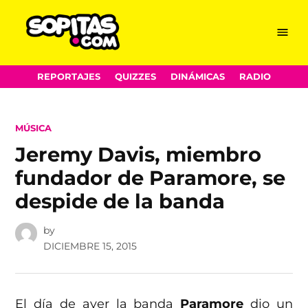
Menu
Sopitas.com
Skip
REPORTAJES
QUIZZES
DINÁMICAS
RADIO
to
content
POSTED
MÚSICA
IN
Jeremy Davis, miembro
fundador de Paramore, se
despide de la banda
by
DICIEMBRE 15, 2015
El día de ayer la banda
Paramore
dio un