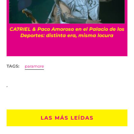
CA7RIEL & Paco Amoroso en el Palacio de los
e
Deportes: distinta era, misma locura
TAGS:
paramore
LAS MÁS LEÍDAS