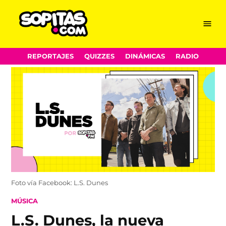
Menu
Sopitas.com
Skip
REPORTAJES
QUIZZES
DINÁMICAS
RADIO
to
content
Foto vía Facebook: L.S. Dunes
POSTED
MÚSICA
IN
L.S. Dunes, la nueva