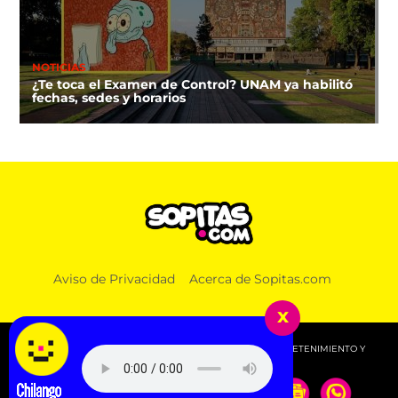
NOTICIAS
¿Te toca el Examen de Control? UNAM ya habilitó
fechas, sedes y horarios
NOTICIAS
Aviso de Privacidad
Acerca de Sopitas.com
Estados Unidos retoma parcialmente la compra de
aguacate michoacano
x
© 2026 SOPITAS.COM - MÚSICA, NOTICIAS, DEPORTES, ENTRETENIMIENTO Y
MÁS!.