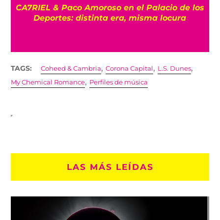
CA7RIEL & Paco Amoroso en el Palacio de los
e
Deportes: distinta era, misma locura
,
,
,
TAGS:
Coheed & Cambria
Corona Capital
L.S. Dunes
,
My Chemical Romance
Perfiles de música
LAS MÁS LEÍDAS