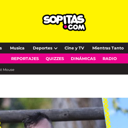
s
Musica
Deportes
Cine y TV
Mientras Tanto
Open
REPORTAJES
QUIZZES
DINÁMICAS
RADIO
dropdown
menu
est Mouse