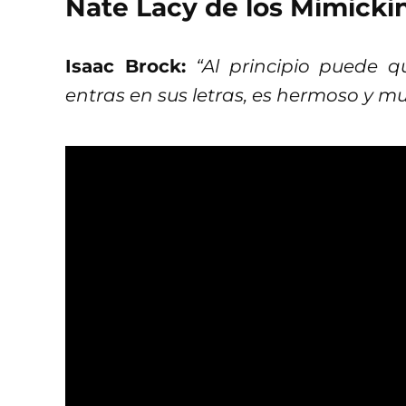
Nate Lacy de los Mimicki
Isaac Brock:
“Al principio puede 
entras en sus letras, es hermoso y mu