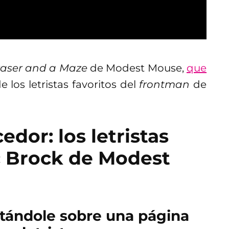
raser and a Maze
de Modest Mouse,
que
de los letristas favoritos del
frontman
de
dor: los letristas
c Brock de Modest
tándole sobre una página