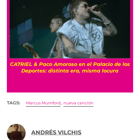
CA7RIEL & Paco Amoroso en el Palacio de los
e
Deportes: distinta era, misma locura
,
TAGS:
Marcus Mumford
nueva canción
ANDRÉS VILCHIS