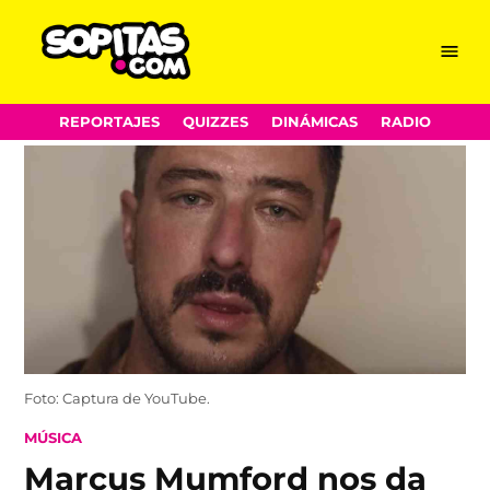
Menu
Sopitas.com
Skip
REPORTAJES
QUIZZES
DINÁMICAS
RADIO
to
content
Foto: Captura de YouTube.
POSTED
MÚSICA
IN
Marcus Mumford nos da