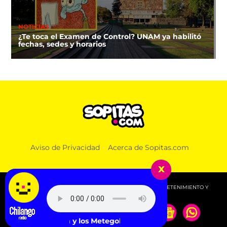
NOTICIAS
¿Te toca el Examen de Control? UNAM ya habilitó
fechas, sedes y horarios
NOTICIAS
Aviso de Privacidad
Acerca de Sopitas.com
Estados Unidos retoma parcialmente la compra de
aguacate michoacano
x
© 2026 SOPITAS.COM - MÚSICA, NOTICIAS, DEPORTES, ENTRETENIMIENTO Y
MÁS!.
p Feat. Mora y los Metegoles - Sleeves Touch My Elbows