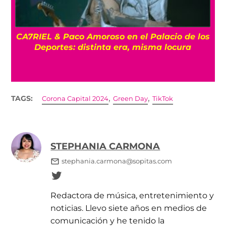
CA7RIEL & Paco Amoroso en el Palacio de los
e
Deportes: distinta era, misma locura
,
,
TAGS:
Corona Capital 2024
Green Day
TikTok
STEPHANIA CARMONA
stephania.carmona@sopitas.com
Redactora de música, entretenimiento y
noticias. Llevo siete años en medios de
comunicación y he tenido la