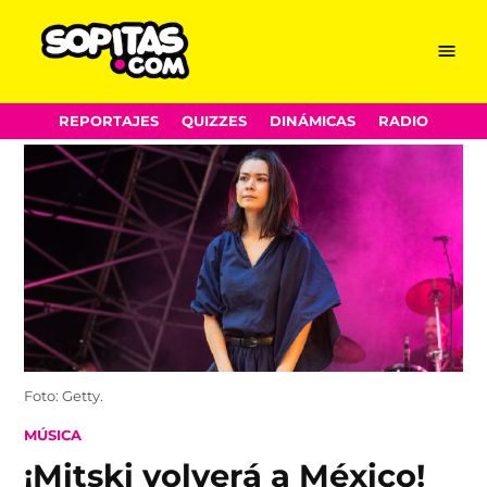
Menu
Sopitas.com
Skip
REPORTAJES
QUIZZES
DINÁMICAS
RADIO
to
content
Foto: Getty.
POSTED
MÚSICA
IN
¡Mitski volverá a México!