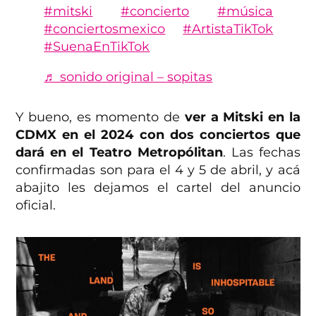
#mitski
#concierto
#música
#conciertosmexico
#ArtistaTikTok
#SuenaEnTikTok
♬ sonido original – sopitas
Y bueno, es momento de
ver a Mitski en la
CDMX en el 2024 con dos conciertos que
dará en el Teatro Metropólitan
. Las fechas
confirmadas son para el 4 y 5 de abril, y acá
abajito les dejamos el cartel del anuncio
oficial.