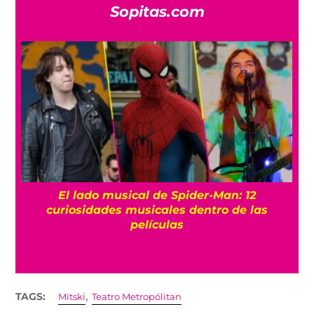
Sopitas.com
El lado musical de Spider-Man: 12
curiosidades musicales dentro de las
películas
,
TAGS:
Mitski
Teatro Metropólitan