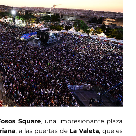
-Fosos Square
, una impresionante plaza
riana
, a las puertas de
La Valeta
, que es