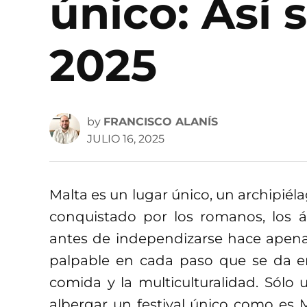
único: Así 
2025
by
FRANCISCO ALANÍS
JULIO 16, 2025
Malta es un lugar único, un archipiéla
conquistado por los romanos, los á
antes de independizarse hace apenas
palpable en cada paso que se da en e
comida y la multiculturalidad. Sólo 
albergar un festival único como es M