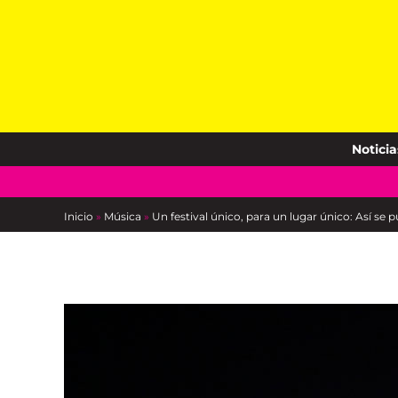
Skip
to
content
Noticia
Inicio
»
Música
»
Un festival único, para un lugar único: Así se 