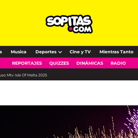
s
Musica
Deportes
Cine y TV
Mientras Tanto
Open
REPORTAJES
QUIZZES
DINÁMICAS
RADIO
dropdown
menu
puso Mtv Isle Of Malta 2025