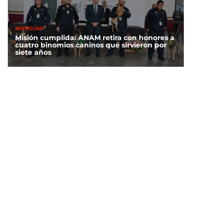
NOTICIAS
Misión cumplida: ANAM retira con honores a
cuatro binomios caninos que sirvieron por
siete años
NOTICIAS
¿Quién es Ángel Aguirre y por qué lo
relacionan con el caso Ayotzinapa?