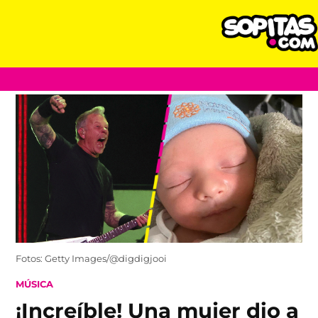
Skip
to
content
Fotos: Getty Images/@digdigjooi
POSTED
MÚSICA
IN
¡Increíble! Una mujer dio a