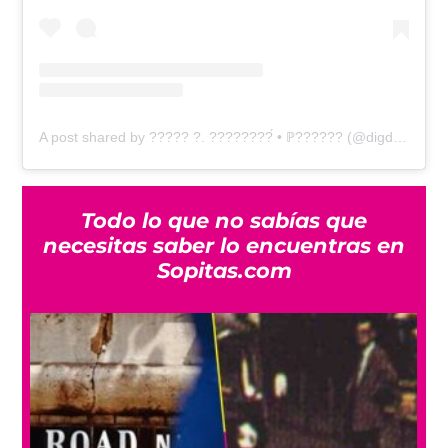
A post shared by ????? ?. ????????́ • ℙ?????? (@digdigjooi)
Todo lo que no sabías que
necesitas saber lo encuentras en
Sopitas.com