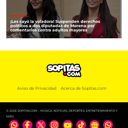
NOTICIAS
¡Les cayó la voladora! Suspenden derechos
políticos a dos diputadas de Morena por
comentarios contra adultos mayores
DEPORTES
Aviso de Privacidad
Acerca de Sopitas.com
FIFA niega que Infantino hizo millonaria a una
amante cuando estaba en UEFA
© 2026 SOPITAS.COM - MÚSICA, NOTICIAS, DEPORTES, ENTRETENIMIENTO Y
MÁS!.