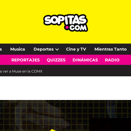
s
Musica
Deportes
Cine y TV
Mientras Tanto
Open
REPORTAJES
QUIZZES
DINÁMICAS
RADIO
dropdown
menu
es a ver a Muse en la CDMX