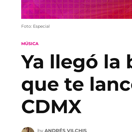
Foto: Especial
POSTED
MÚSICA
IN
Ya llegó la 
que te lanc
CDMX
by
ANDRÉS VILCHIS