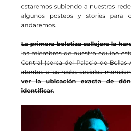
estaremos subiendo a nuestras red
algunos posteos y stories para 
andaremos.
La primera boletiza callejera la h
los miembros de nuestro equipo est
Central (cerca del Palacio de Bellas 
atentos a las redes sociales mencio
ver la ubicación exacta de d
identificar
.