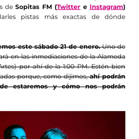
es de
Sopitas FM (
Twitter
e
Instagram
)
darles pistas más exactas de dónde
aremos este sábado 21 de enero.
Uno de
ará en las inmediaciones de la Alameda
Artes) por ahí de la 1:00 PM. Estén bien
nadas porque, como dijimos,
ahí podrán
ónde estaremos y cómo nos podrán