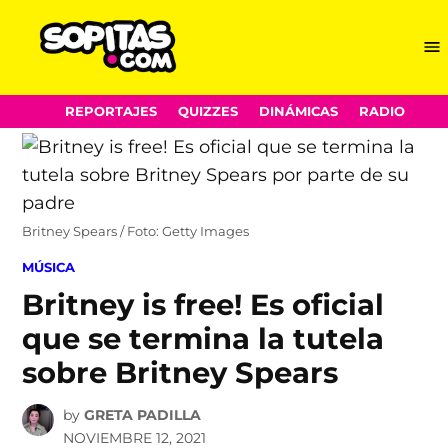
Me
Sopitas.com
Skip
REPORTAJES
QUIZZES
DINÁMICAS
RADIO
to
content
Britney Spears / Foto: Getty Images
POSTED
MÚSICA
IN
Britney is free! Es oficial
que se termina la tutela
sobre Britney Spears
by
GRETA PADILLA
NOVIEMBRE 12, 2021