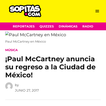
Menu
Sopitas.com
Skip
REPORTAJES
QUIZZES
DINÁMICAS
RADIO
to
content
Paul McCartney en México
POSTED
MÚSICA
IN
¡Paul McCartney anuncia
su regreso a la Ciudad de
México!
by
JUNIO 27, 2017