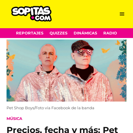
Menu
Sopitas.com
Skip
REPORTAJES
QUIZZES
DINÁMICAS
RADIO
to
content
Pet Shop Boys/Foto vía Facebook de la banda
POSTED
MÚSICA
IN
Precios, fecha y más: Pet