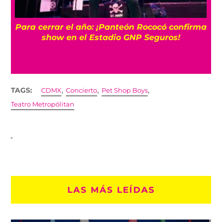
7 canciones para sum
: ¡Panteón Rococó confirma
melancolía de 
Estadio GNP Seguros!
,
,
,
TAGS:
CDMX
Concierto
Pet Shop Boys
Teatro Metropólitan
LAS MÁS LEÍDAS