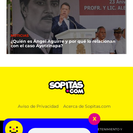
NOTICIAS
¿Quién es Ángel Aguirre y por qué lo relacionan
con el caso Ayotzinapa?
NOTICIAS
Aviso de Privacidad
Acerca de Sopitas.com
Lucas, el primer lomito que recibirá pensión
alimenticia luego de que sus amos se divorciaran
x
© 2026 SOPITAS.COM - MÚSICA, NOTICIAS, DEPORTES, ENTRETENIMIENTO Y