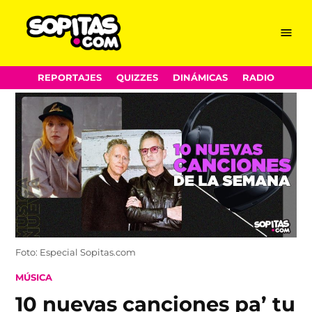
Menu
Sopitas.com
Skip
REPORTAJES
QUIZZES
DINÁMICAS
RADIO
to
content
Foto: Especial Sopitas.com
POSTED
MÚSICA
IN
10 nuevas canciones pa’ tu