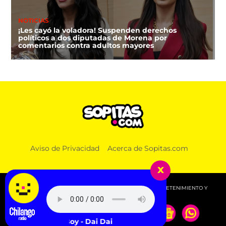
NOTICIAS
¡Les cayó la voladora! Suspenden derechos
políticos a dos diputadas de Morena por
comentarios contra adultos mayores
DEPORTES
Aviso de Privacidad
Acerca de Sopitas.com
FIFA niega que Infantino hizo millonaria a una
amante cuando estaba en UEFA
x
© 2026 SOPITAS.COM - MÚSICA, NOTICIAS, DEPORTES, ENTRETENIMIENTO Y
MÁS!.
a & Burna Boy - Dai Dai