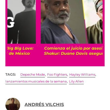
Comienza el juicio por asesinato de Tupac
Shakur: Duane Davis asegura ser inocente
,
,
,
TAGS:
Depeche Mode
Foo Fighters
Hayley Williams
,
lanzamientos musicales de la semana
Lily Allen
ANDRÉS VILCHIS