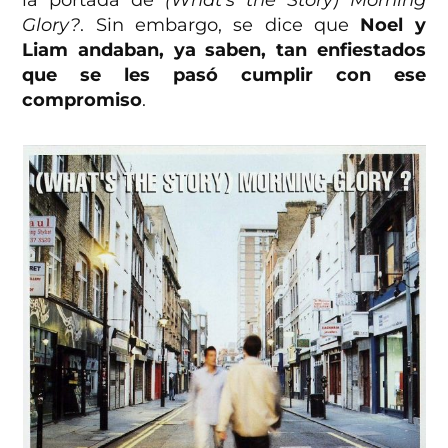
la portada de
(What’s the Story) Morning
Glory?
. Sin embargo, se dice que
Noel y
Liam andaban, ya saben, tan enfiestados
que se les pasó cumplir con ese
compromiso
.