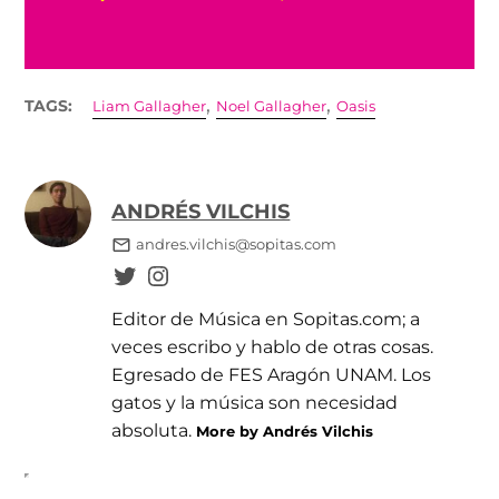
Un último show en la Ciudad de México
,
,
TAGS:
Liam Gallagher
Noel Gallagher
Oasis
ANDRÉS VILCHIS
andres.vilchis@sopitas.com
Editor de Música en Sopitas.com; a
veces escribo y hablo de otras cosas.
Egresado de FES Aragón UNAM. Los
gatos y la música son necesidad
absoluta.
More by Andrés Vilchis