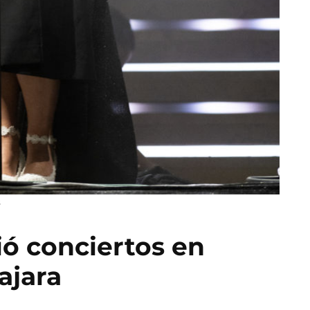
s
ó conciertos en
ajara