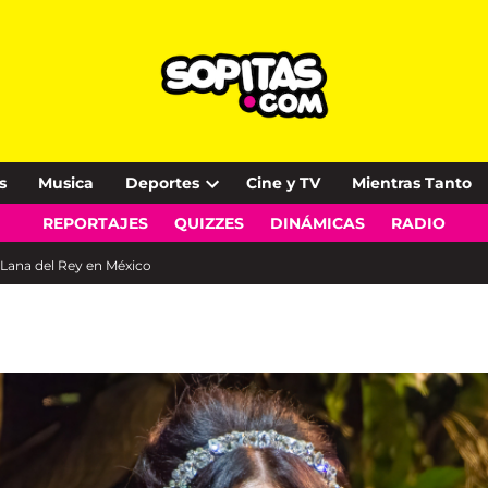
s
Musica
Deportes
Cine y TV
Mientras Tanto
Open
REPORTAJES
QUIZZES
DINÁMICAS
RADIO
dropdown
menu
 Lana del Rey en México