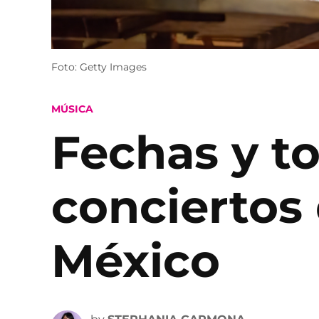
Foto: Getty Images
POSTED
MÚSICA
IN
Fechas y t
conciertos
México