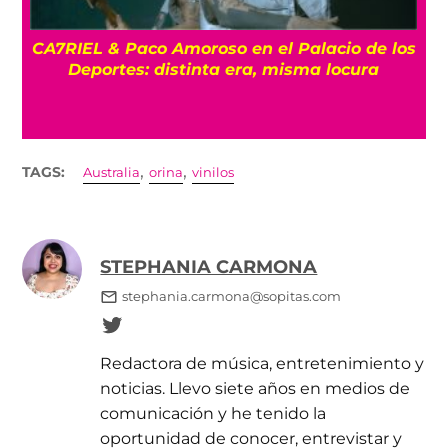
CA7RIEL & Paco Amoroso en el Palacio de los
e
Deportes: distinta era, misma locura
,
,
TAGS:
Australia
orina
vinilos
STEPHANIA CARMONA
stephania.carmona@sopitas.com
Redactora de música, entretenimiento y
noticias. Llevo siete años en medios de
comunicación y he tenido la
oportunidad de conocer, entrevistar y