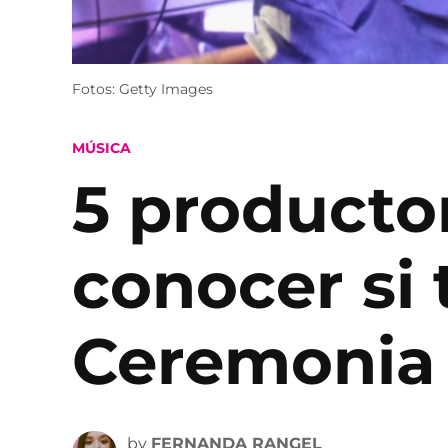
Fotos: Getty Images
POSTED
MÚSICA
IN
5 producto
conocer si 
Ceremonia
by
FERNANDA RANGEL