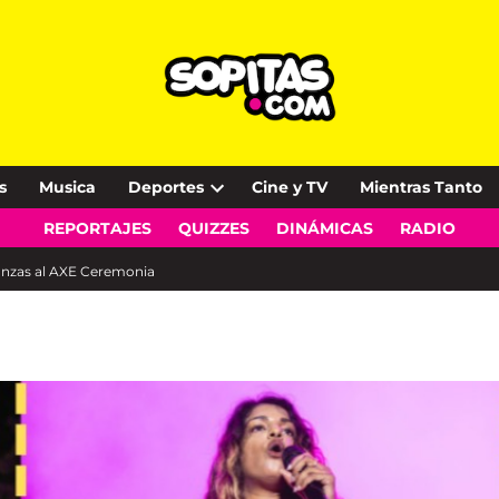
s
Musica
Deportes
Cine y TV
Mientras Tanto
Open
REPORTAJES
QUIZZES
DINÁMICAS
RADIO
dropdown
menu
lanzas al AXE Ceremonia