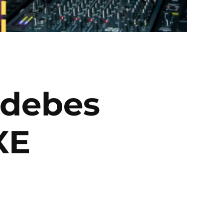
 debes
XE