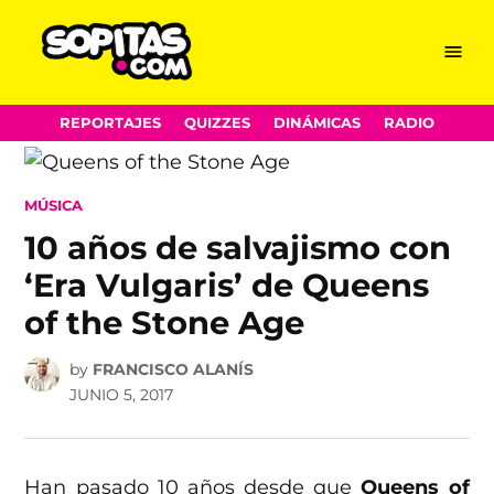
Menu
Sopitas.com
Skip
REPORTAJES
QUIZZES
DINÁMICAS
RADIO
to
content
POSTED
MÚSICA
IN
10 años de salvajismo con
‘Era Vulgaris’ de Queens
of the Stone Age
by
FRANCISCO ALANÍS
JUNIO 5, 2017
Han pasado 10 años desde que
Queens of