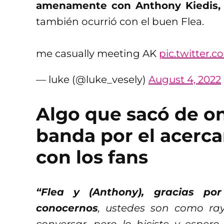
amenamente con Anthony Kiedis, l
también ocurrió con el buen Flea.
me casually meeting AK
pic.twitter.
— luke (@luke_vesely)
August 4, 2022
Algo que sacó de on
banda por el acerc
con los fans
“Flea y (Anthony), gracias p
conocernos
, ustedes son como ray