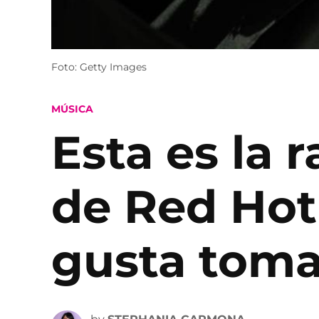
Foto: Getty Images
POSTED
MÚSICA
IN
Esta es la r
de Red Hot 
gusta toma