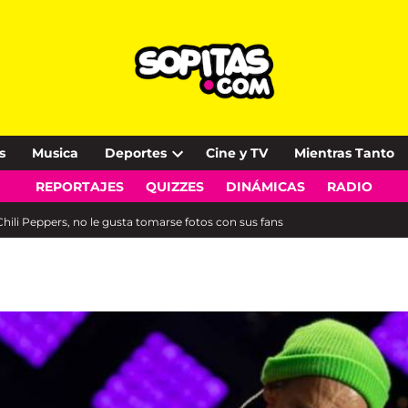
s
Musica
Deportes
Cine y TV
Mientras Tanto
Open
REPORTAJES
QUIZZES
DINÁMICAS
RADIO
dropdown
menu
 Chili Peppers, no le gusta tomarse fotos con sus fans