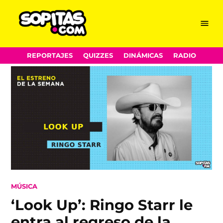
Menu
Sopitas.com
Skip
REPORTAJES
QUIZZES
DINÁMICAS
RADIO
to
content
POSTED
MÚSICA
IN
‘Look Up’: Ringo Starr le
entra al regreso de la