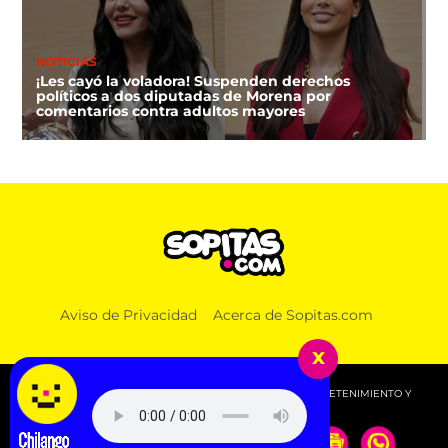
NOTICIAS
¡Les cayó la voladora! Suspenden derechos
políticos a dos diputadas de Morena por
comentarios contra adultos mayores
DEPORTES
Aviso de Privacidad
Acerca de Sopitas.com
FIFA niega que Infantino hizo millonaria a una
amante cuando estaba en UEFA
x
© 2026 SOPITAS.COM - MÚSICA, NOTICIAS, DEPORTES, ENTRETENIMIENTO Y
MÁS!.