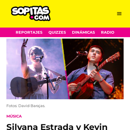
Menu
Sopitas.com
Skip
REPORTAJES
QUIZZES
DINÁMICAS
RADIO
to
content
Fotos: David Barajas.
POSTED
MÚSICA
IN
Silvana Estrada y Kevin