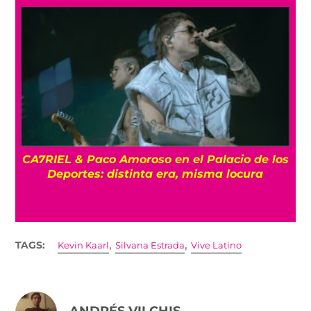
os
ENTREVISTA La despedida de Big Big Love:
Un último show en la Ciudad de México
,
,
TAGS:
Kevin Kaarl
Silvana Estrada
Vive Latino
ANDRÉS VILCHIS