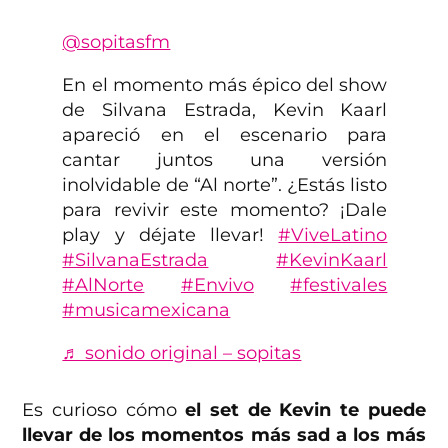
@sopitasfm
En el momento más épico del show
de Silvana Estrada, Kevin Kaarl
apareció en el escenario para
cantar juntos una versión
inolvidable de “Al norte”. ¿Estás listo
para revivir este momento? ¡Dale
play y déjate llevar!
#ViveLatino
#SilvanaEstrada
#KevinKaarl
#AlNorte
#Envivo
#festivales
#musicamexicana
♬ sonido original – sopitas
Es curioso cómo
el set de Kevin te puede
llevar de los momentos más sad a los más