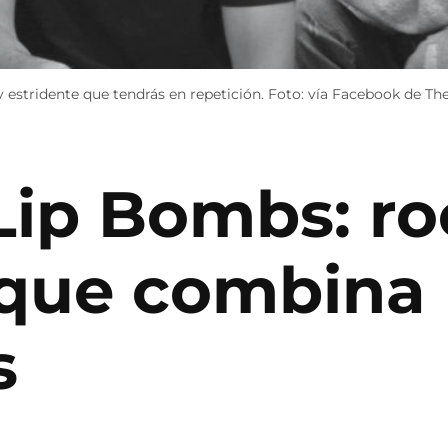
 estridente que tendrás en repetición. Foto: vía Facebook de Th
 Lip Bombs: r
 que combina
s