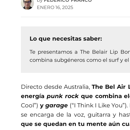
by
FEDERICO FRANCO
ENERO 16, 2025
Lo que necesitas saber:
Te presentamos a The Belair Lip Bo
combina subgéneros como el surf y el
Directo desde Australia,
The Bel Air
energía
punk rock
que combina e
Cool”)
y
garage
(“I Think I Like You”)
.
se encarga de la voz, guitarra y has
que se quedan en tu mente aún c