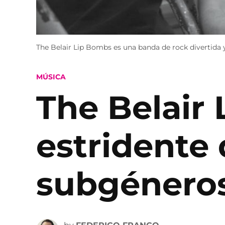
The Belair Lip Bombs es una banda de rock divertida y
POSTED
MÚSICA
IN
The Belair
estridente
subgénero