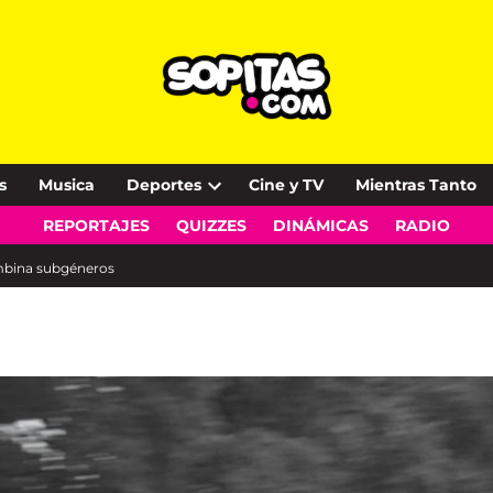
s
Musica
Deportes
Cine y TV
Mientras Tanto
Open
REPORTAJES
QUIZZES
DINÁMICAS
RADIO
dropdown
menu
ombina subgéneros