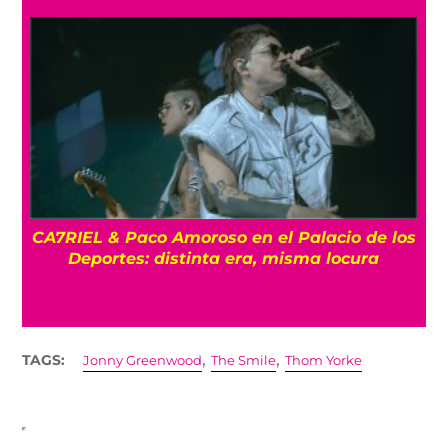
CA7RIEL & Paco Amoroso en el Palacio de los
e
Deportes: distinta era, misma locura
,
,
TAGS:
Jonny Greenwood
The Smile
Thom Yorke