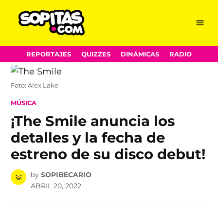
Menu
Sopitas.com
Skip
REPORTAJES
QUIZZES
DINÁMICAS
RADIO
to
content
Foto: Alex Lake
POSTED
MÚSICA
IN
¡The Smile anuncia los
detalles y la fecha de
estreno de su disco debut!
by
SOPIBECARIO
ABRIL 20, 2022