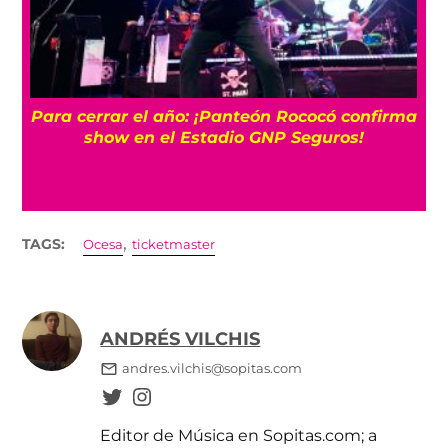
Para cerrar el año: ¡Panteón Rococó confirma
show en el Estadio GNP Seguros!
,
TAGS:
Ocesa
ticketmaster
ANDRÉS VILCHIS
andres.vilchis@sopitas.com
Editor de Música en Sopitas.com; a