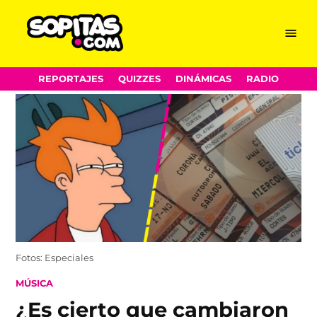
Menu
Sopitas.com
Skip
REPORTAJES
QUIZZES
DINÁMICAS
RADIO
to
content
Fotos: Especiales
POSTED
MÚSICA
IN
¿Es cierto que cambiaron