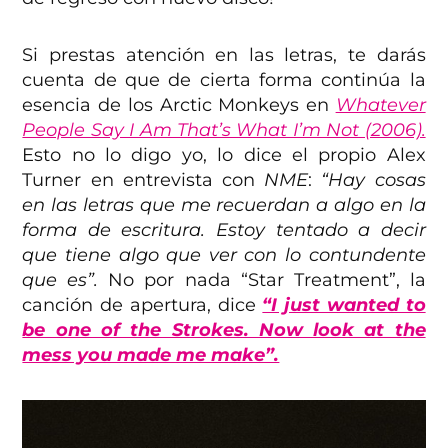
Si prestas atención en las letras, te darás
cuenta de que de cierta forma continúa la
esencia de los Arctic Monkeys en
Whatever
People Say I Am That’s What I’m Not (2006).
Esto no lo digo yo, lo dice el propio Alex
Turner en entrevista con
NME
:
“Hay cosas
en las letras que me recuerdan a algo en la
forma de escritura. Estoy tentado a decir
que tiene algo que ver con lo contundente
que es”.
No por nada “Star Treatment”, la
canción de apertura, dice
“I just wanted to
be one of the Strokes. Now look at the
mess you made me make”.