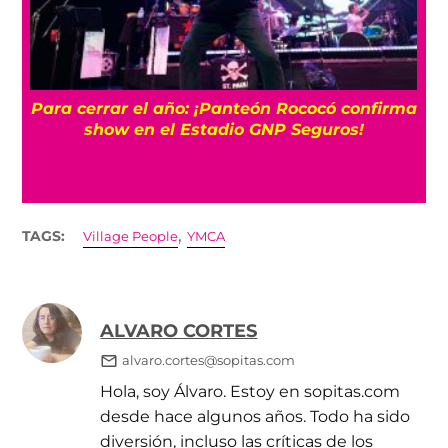
Para cerrar el año: ¡Panteón Rococó confirma
show en el Estadio GNP Seguros!
,
TAGS:
Village People
YMCA
ALVARO CORTES
alvaro.cortes@sopitas.com
Hola, soy Álvaro. Estoy en sopitas.com
desde hace algunos años. Todo ha sido
diversión, incluso las críticas de los