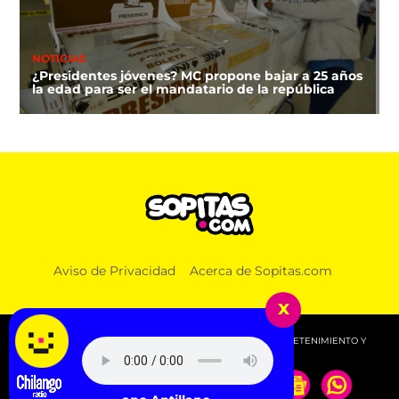
NOTICIAS
¿Presidentes jóvenes? MC propone bajar a 25 años
la edad para ser el mandatario de la república
DEPORTES
Aviso de Privacidad
Acerca de Sopitas.com
¿A qué hora y dónde ver la clausura de los Juegos
Centroamericanos 2026?
x
© 2026 SOPITAS.COM - MÚSICA, NOTICIAS, DEPORTES, ENTRETENIMIENTO Y
MÁS!.