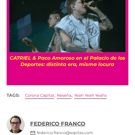
CA7RIEL & Paco Amoroso en el Palacio de los
e
Deportes: distinta era, misma locura
,
,
TAGS:
Corona Capital
Reseña
Yeah Yeah Yeahs
FEDERICO FRANCO
federico.franco@sopitas.com