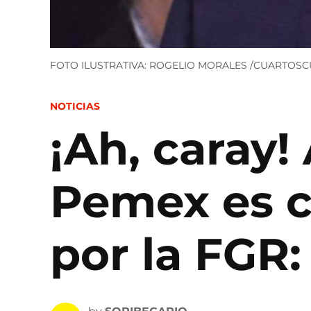
FOTO ILUSTRATIVA: ROGELIO MORALES /CUARTOS
POSTED
NOTICIAS
IN
¡Ah, caray!
Pemex es c
por la FGR