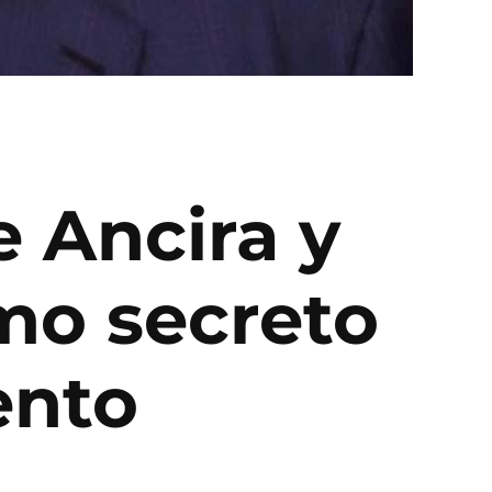
e Ancira y
mo secreto
ento