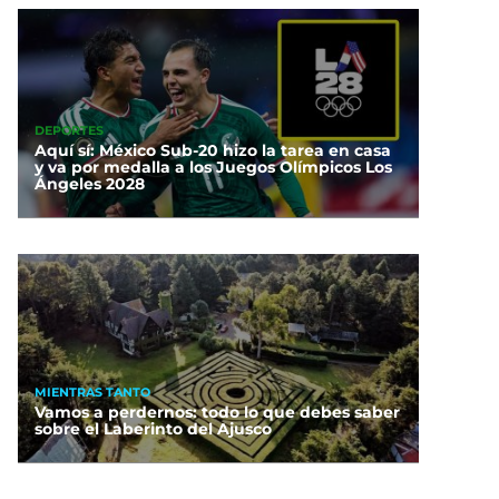
DEPORTES
Aquí sí: México Sub-20 hizo la tarea en casa
y va por medalla a los Juegos Olímpicos Los
Ángeles 2028
MIENTRAS TANTO
Vamos a perdernos: todo lo que debes saber
sobre el Laberinto del Ajusco