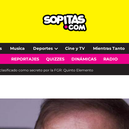
s
Musica
Deportes
Cine y TV
Mientras Tanto
Open
REPORTAJES
QUIZZES
DINÁMICAS
RADIO
dropdown
menu
 clasificado como secreto por la FGR: Quinto Elemento