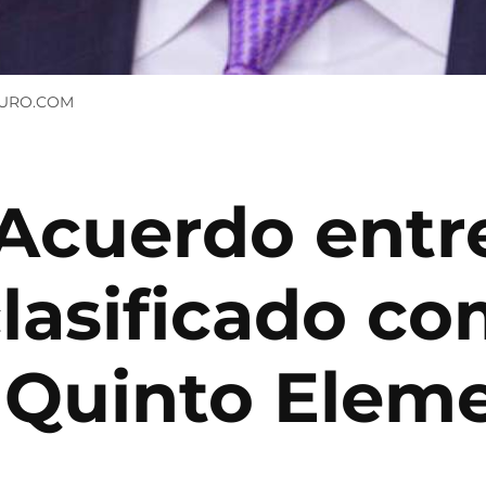
CURO.COM
 Acuerdo entr
lasificado co
: Quinto Elem