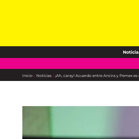
Skip
to
content
Noticia
Inicio
»
Noticias
»
¡Ah, caray! Acuerdo entre Ancira y Pemex es