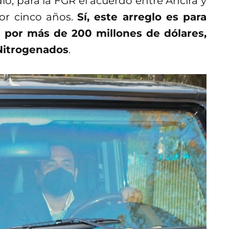
o, para la FGR el acuerdo entre Ancira y
por cinco años.
Sí, este arreglo es para
a por más de 200 millones de dólares,
oNitrogenados
.