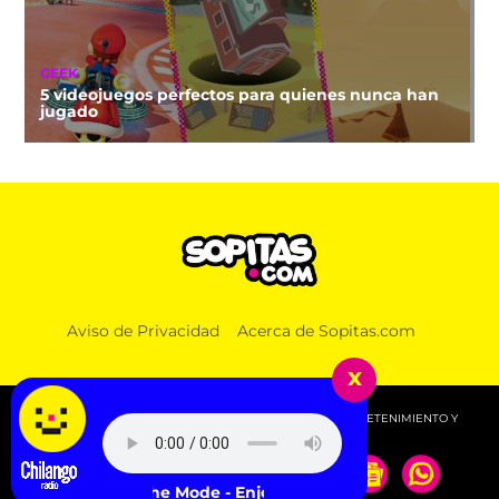
GEEK
5 videojuegos perfectos para quienes nunca han
jugado
Aviso de Privacidad
Acerca de Sopitas.com
x
© 2026 SOPITAS.COM - MÚSICA, NOTICIAS, DEPORTES, ENTRETENIMIENTO Y
MÁS!.
Depeche Mode - Enjoy the Silence