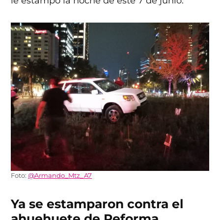
le estampó la noche de este 7 de junio.
Foto:
@Armando_Mtz_A7
Ya se estamparon contra el
ahuehuete de Reforma