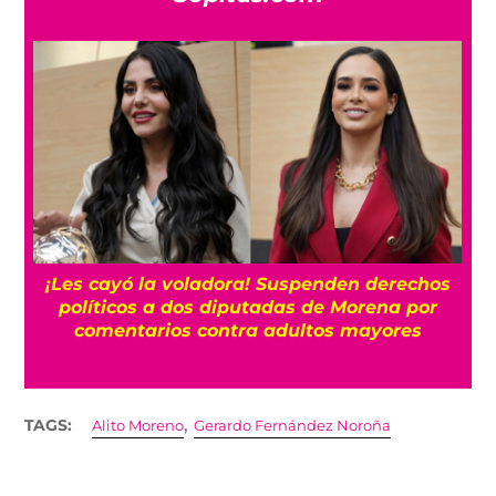
¡Les cayó la voladora! Suspenden derechos
políticos a dos diputadas de Morena por
comentarios contra adultos mayores
,
TAGS:
Alito Moreno
Gerardo Fernández Noroña