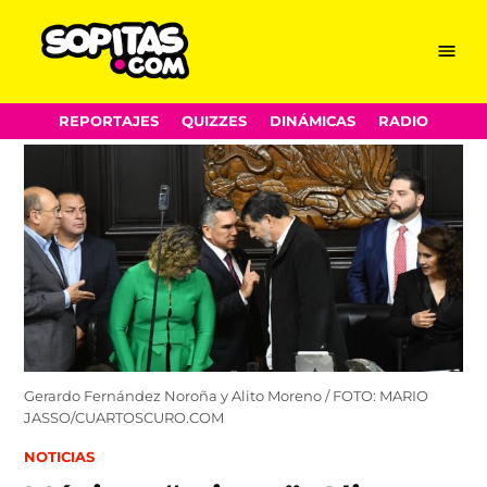
Menu
Sopitas.com
Skip
REPORTAJES
QUIZZES
DINÁMICAS
RADIO
to
content
Gerardo Fernández Noroña y Alito Moreno / FOTO: MARIO
JASSO/CUARTOSCURO.COM
POSTED
NOTICIAS
IN