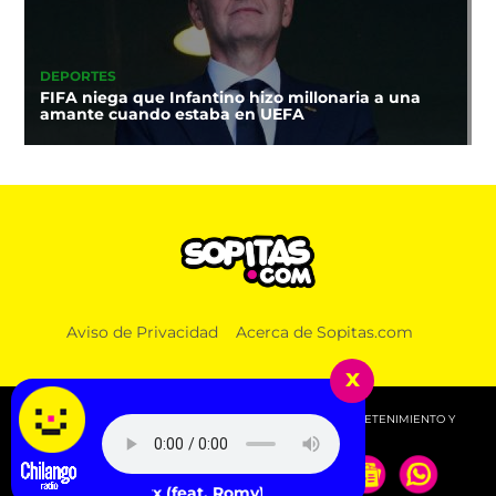
DEPORTES
FIFA niega que Infantino hizo millonaria a una
amante cuando estaba en UEFA
Aviso de Privacidad
Acerca de Sopitas.com
x
© 2026 SOPITAS.COM - MÚSICA, NOTICIAS, DEPORTES, ENTRETENIMIENTO Y
MÁS!.
Jamie xx (feat. Romy) - Loud Places