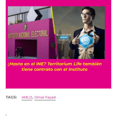
¿Y ahora cómo se llamarán? Somos México
deberá cambiar nombre, logo y color antes
del 30 de agosto
,
TAGS:
AMLO
Omar Fayad