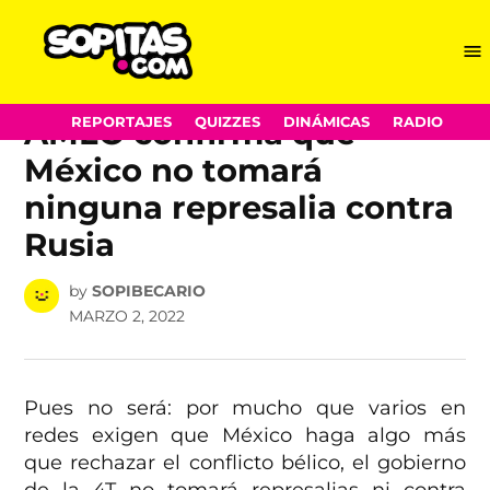
Skip
Me
Sopitas.com
to
POSTED
NOTICIAS
content
IN
AMLO confirma que
REPORTAJES
QUIZZES
DINÁMICAS
RADIO
México no tomará
ninguna represalia contra
Rusia
by
SOPIBECARIO
MARZO 2, 2022
Pues no será: por mucho que varios en
redes exigen que México haga algo más
que rechazar el conflicto bélico, el gobierno
de la 4T no tomará represalias ni contra