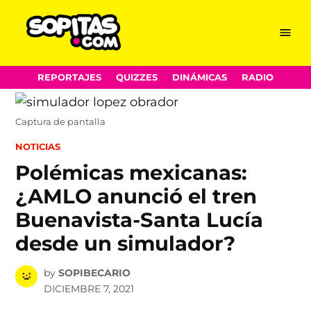
Menu
Sopitas.com
Skip
REPORTAJES
QUIZZES
DINÁMICAS
RADIO
to
content
Captura de pantalla
POSTED
NOTICIAS
IN
Polémicas mexicanas:
¿AMLO anunció el tren
Buenavista-Santa Lucía
desde un simulador?
by
SOPIBECARIO
DICIEMBRE 7, 2021