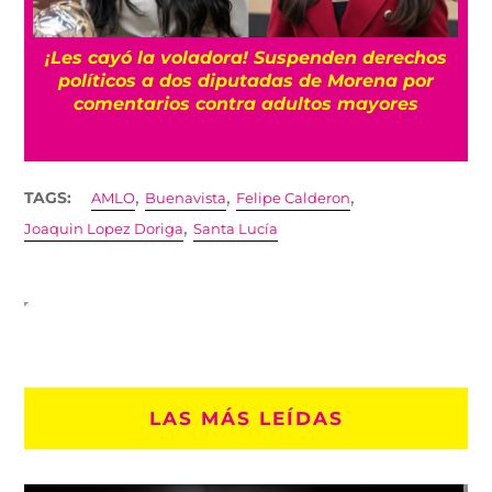
¡Les cayó la voladora! Suspenden derechos
políticos a dos diputadas de Morena por
comentarios contra adultos mayores
,
,
,
TAGS:
AMLO
Buenavista
Felipe Calderon
,
Joaquin Lopez Doriga
Santa Lucía
LAS MÁS LEÍDAS