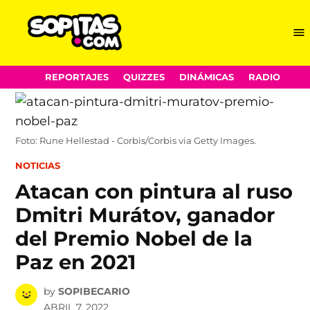
Me
Sopitas.com
Skip
REPORTAJES
QUIZZES
DINÁMICAS
RADIO
to
content
Foto: Rune Hellestad - Corbis/Corbis via Getty Images.
POSTED
NOTICIAS
IN
Atacan con pintura al ruso
Dmitri Murátov, ganador
del Premio Nobel de la
Paz en 2021
by
SOPIBECARIO
ABRIL 7, 2022