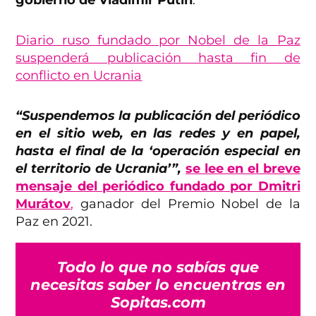
gobierno de Vladimir Putin
.
Diario ruso fundado por Nobel de la Paz
suspenderá publicación hasta fin de
conflicto en Ucrania
“Suspendemos la publicación del periódico
en el sitio web, en las redes y en papel,
hasta el final de la ‘operación especial en
el territorio de Ucrania’”,
se lee en el breve
mensaje del periódico fundado por Dmitri
Murátov
,
ganador del Premio Nobel de la
Paz en 2021.
Todo lo que no sabías que
necesitas saber lo encuentras en
Sopitas.com