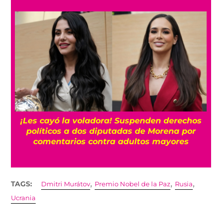
¡Les cayó la voladora! Suspenden derechos
políticos a dos diputadas de Morena por
comentarios contra adultos mayores
,
,
,
TAGS:
Dmitri Murátov
Premio Nobel de la Paz
Rusia
Ucrania