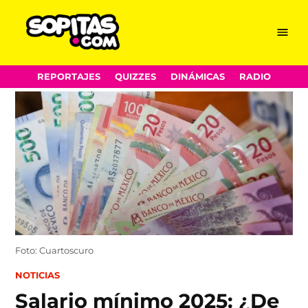
Menu
Sopitas.com
Skip
REPORTAJES
QUIZZES
DINÁMICAS
RADIO
to
content
Foto: Cuartoscuro
POSTED
NOTICIAS
IN
Salario mínimo 2025: ¿De