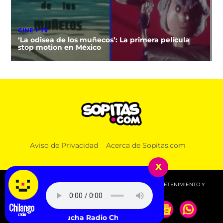
CINE Y TV
‘La odisea de los muñecos’: La primera película
stop motion en México
Aviso de Privacidad
Acerca de Sopitas.com
x
© 2026 SOPITAS.COM - MÚSICA, NOTICIAS, DEPORTES, ENTRETENIMIENTO Y
MÁS!.
Escucha Radio Chilango -