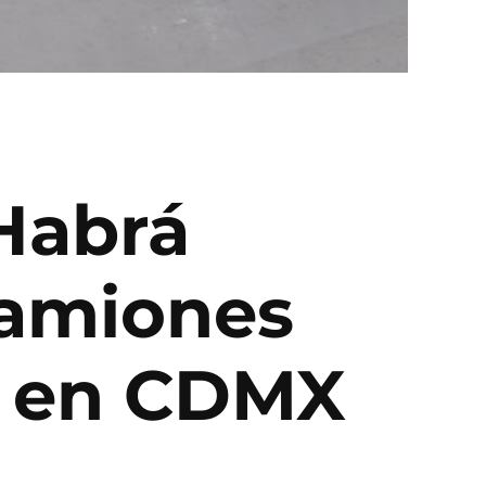
 Habrá
camiones
a en CDMX