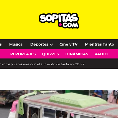
s
Musica
Deportes
Cine y TV
Mientras Tanto
Open
REPORTAJES
QUIZZES
DINÁMICAS
RADIO
dropdown
menu
n micros y camiones con el aumento de tarifa en CDMX