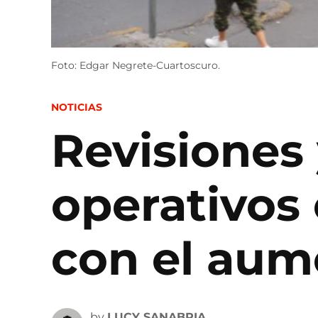
Foto: Edgar Negrete-Cuartoscuro.
POSTED
NOTICIAS
IN
Revisiones
operativos
con el aum
by
LUCY SANABRIA