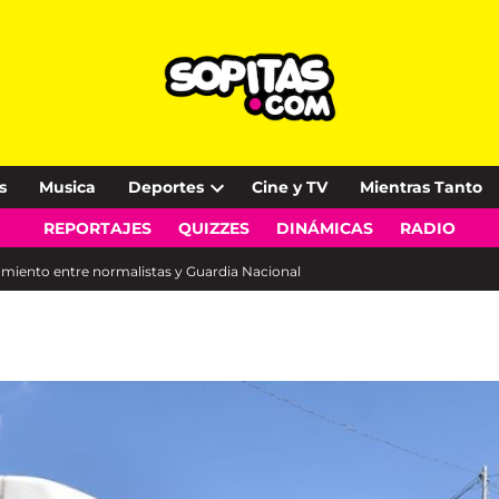
s
Musica
Deportes
Cine y TV
Mientras Tanto
Open
REPORTAJES
QUIZZES
DINÁMICAS
RADIO
dropdown
menu
tamiento entre normalistas y Guardia Nacional