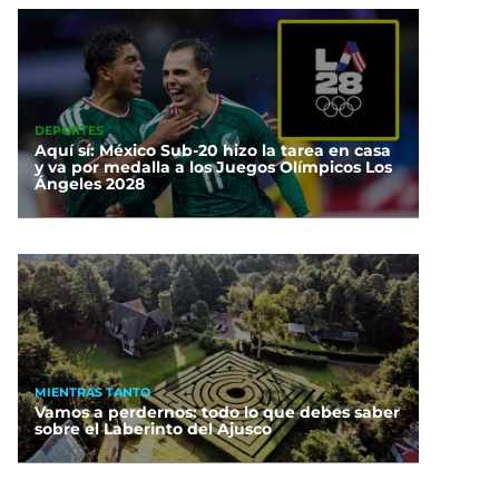
DEPORTES
Aquí sí: México Sub-20 hizo la tarea en casa
y va por medalla a los Juegos Olímpicos Los
Ángeles 2028
MIENTRAS TANTO
Vamos a perdernos: todo lo que debes saber
sobre el Laberinto del Ajusco