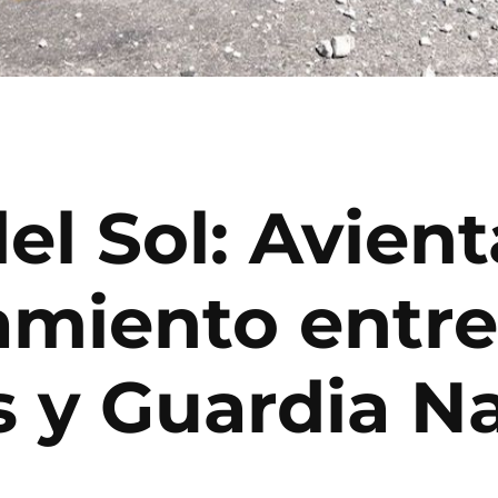
el Sol: Avient
amiento entre
s y Guardia N