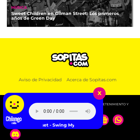
MÚSICA
Sweet Children en Gilman Street: Los primeros
años de Green Day
Aviso de Privacidad
Acerca de Sopitas.com
x
© 2026 SOPITAS.COM - MÚSICA, NOTICIAS, DEPORTES, ENTRETENIMIENTO Y
MÁS!.
Offset - Swing My Way