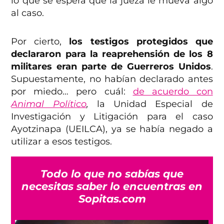
lo que se espera que la jueza le mueva algo
al caso.
Por cierto,
los testigos protegidos que
declararon para la reaprehensión de los 8
militares eran parte de Guerreros Unidos
.
Supuestamente, no habían declarado antes
por miedo… pero cuál:
de acuerdo con
Animal Político
,
la Unidad Especial de
Investigación y Litigación para el caso
Ayotzinapa (UEILCA), ya se había negado a
utilizar a esos testigos.
Todo lo que no sabías que
necesitas saber lo encuentras en
Sopitas.com