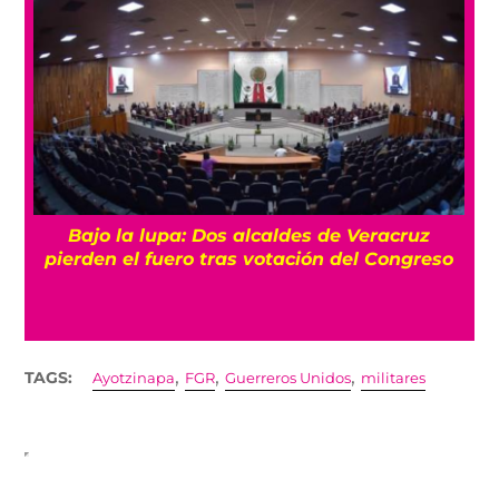
Bajo la lupa: Dos alcaldes de Veracruz
pierden el fuero tras votación del Congreso
,
,
,
TAGS:
Ayotzinapa
FGR
Guerreros Unidos
militares