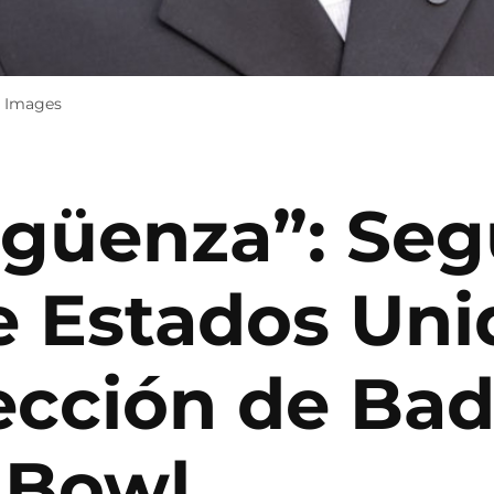
y Images
rgüenza”: Seg
e Estados Uni
ección de Ba
 Bowl