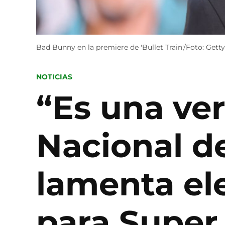
Bad Bunny en la premiere de 'Bullet Train'/Foto: Gett
POSTED
NOTICIAS
IN
“Es una ve
Nacional d
lamenta el
para Super