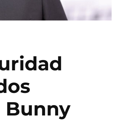
uridad
dos
d Bunny