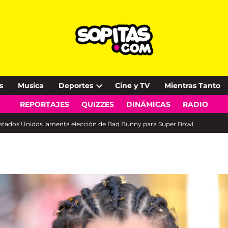
s
Musica
Deportes
Cine y TV
Mientras Tanto
Open
REPORTAJES
QUIZZES
DINÁMICAS
RADIO
dropdown
menu
Estados Unidos lamenta elección de Bad Bunny para Super Bowl