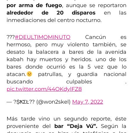
por arma de fuego
, aunque se reportaron
alrededor de 20 disparos
en las
inmediaciones del centro nocturno.
???
#DEULTIMOMINUTO
Cancún es
hermoso, pero muy violento también, se
desato la balacera a bares de la avenida
kabah hay muertos y heridos. uno de los
bares donde ocurrió es la 5 vez que lo
atacan.
patrullas, y guardia nacional
buscando culpables .
pic.twitter.com/44OKdylFZ8
— ?ṨҞΣĿ?? (@won2skel)
May 7, 2022
Más tarde vino un segundo reporte, éste
proveniente del
bar “Deja Vú”.
Según la