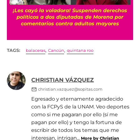
¡Les cayó la voladora! Suspenden derechos
“
políticos a dos diputadas de Morena por
Bi
comentarios contra adultos mayores
,
,
TAGS:
balaceras
Cancún
quintana roo
CHRISTIAN VÁZQUEZ
christian.vazquez@sopitas.com
Egresado y eternamente agradecido
con la FCPyS de la UNAM. Veo deportes
como si me pagaran por ello (sí me
pagan por ello) y tengo la fortuna de
escribir de todos los temas que me
interesan, intrigan...
More by Christian