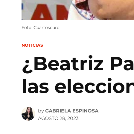
Foto: Cuartoscuro
POSTED
NOTICIAS
IN
¿Beatriz P
las elecci
by
GABRIELA ESPINOSA
AGOSTO 28, 2023