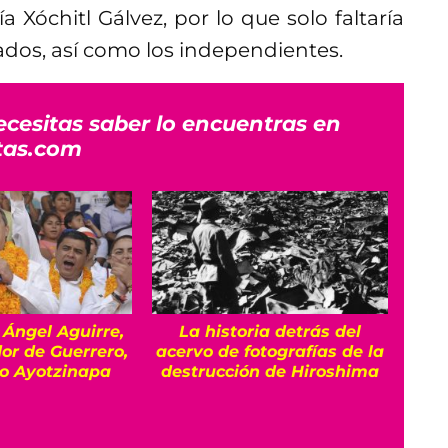
a Xóchitl Gálvez, por lo que solo faltaría
ados, así como los independientes.
ecesitas saber lo encuentras en
tas.com
 Ángel Aguirre,
La historia detrás del
Es
or de Guerrero,
acervo de fotografías de la
so Ayotzinapa
destrucción de Hiroshima
vin