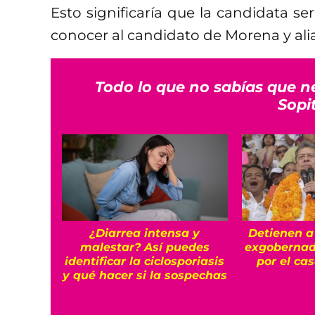
Esto significaría que la candidata serí
conocer al candidato de Morena y ali
Todo lo que no sabías que n
Sopi
¿Diarrea intensa y
Detienen a
malestar? Así puedes
exgobernad
identificar la ciclosporiasis
por el ca
y qué hacer si la sospechas