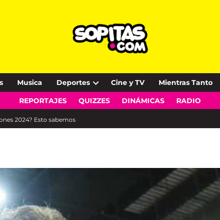
s
Musica
Deportes
Cine y TV
Mientras Tanto
Open
REPORTAJES
QUIZZES
DINÁMICAS
RADIO
dropdown
menu
ciones 2024? Esto sabemos