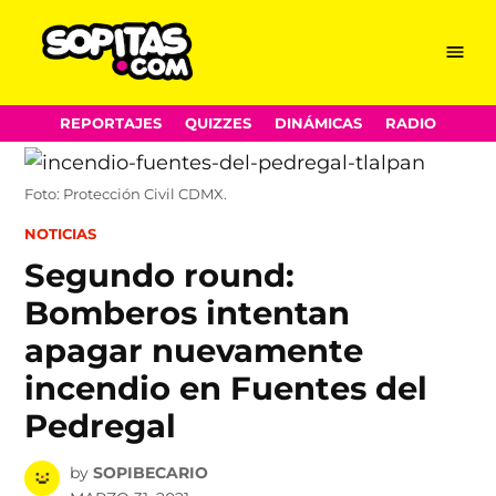
Menu
Sopitas.com
Skip
REPORTAJES
QUIZZES
DINÁMICAS
RADIO
to
content
Foto: Protección Civil CDMX.
POSTED
NOTICIAS
IN
Segundo round:
Bomberos intentan
apagar nuevamente
incendio en Fuentes del
Pedregal
by
SOPIBECARIO