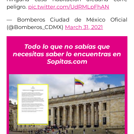
peligro.
pic.twitter.com/UdRMLpFhAN
— Bomberos Ciudad de México Oficial
(@Bomberos_CDMX)
March 31, 2021
Todo lo que no sabías que
necesitas saber lo encuentras en
Sopitas.com