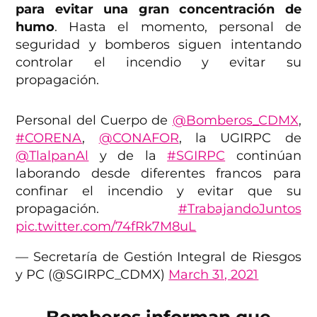
para evitar una gran concentración de
humo
. Hasta el momento, personal de
seguridad y bomberos siguen intentando
controlar el incendio y evitar su
propagación.
Personal del Cuerpo de
@Bomberos_CDMX
,
#CORENA
,
@CONAFOR
, la UGIRPC de
@TlalpanAl
y de la
#SGIRPC
continúan
laborando desde diferentes francos para
confinar el incendio y evitar que su
propagación.
#TrabajandoJuntos
pic.twitter.com/74fRk7M8uL
— Secretaría de Gestión Integral de Riesgos
y PC (@SGIRPC_CDMX)
March 31, 2021