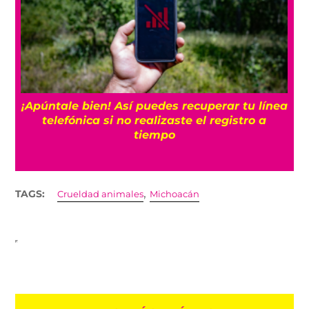
25
¡Apúntale bien! Así puedes recuperar tu línea
telefónica si no realizaste el registro a
tiempo
,
TAGS:
Crueldad animales
Michoacán