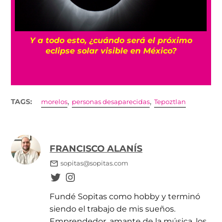
¡
¿Qué es el ‘fracking’ y por qué genera tanta
polémica su uso?
,
,
TAGS:
morelos
personas desaparecidas
Tepoztlan
FRANCISCO ALANÍS
sopitas@sopitas.com
Fundé Sopitas como hobby y terminó
siendo el trabajo de mis sueños.
Emprendedor, amante de la música, los