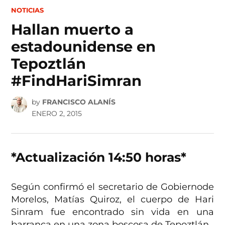
POSTED
NOTICIAS
IN
Hallan muerto a
estadounidense en
Tepoztlán
#FindHariSimran
by
FRANCISCO ALANÍS
ENERO 2, 2015
*Actualización 14:50 horas*
Según confirmó el secretario de Gobiernode
Morelos, Matías Quiroz, el cuerpo de Hari
Sinram fue encontrado sin vida en una
barranca en una zona boscosa de Tepoztlán.