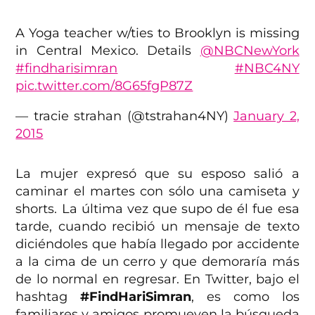
A Yoga teacher w/ties to Brooklyn is missing
in Central Mexico. Details
@NBCNewYork
#findharisimran
#NBC4NY
pic.twitter.com/8G65fgP87Z
— tracie strahan (@tstrahan4NY)
January 2,
2015
La mujer expresó que su esposo salió a
caminar el martes con sólo una camiseta y
shorts. La última vez que supo de él fue esa
tarde, cuando recibió un mensaje de texto
diciéndoles que había llegado por accidente
a la cima de un cerro y que demoraría más
de lo normal en regresar. En Twitter, bajo el
hashtag
#FindHariSimran
, es como los
familiares y amigos promueven la búsqueda