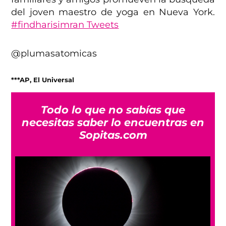
del joven maestro de yoga en Nueva York.
#findharisimran Tweets
@plumasatomicas
***AP, El Universal
Todo lo que no sabías que
necesitas saber lo encuentras en
Sopitas.com