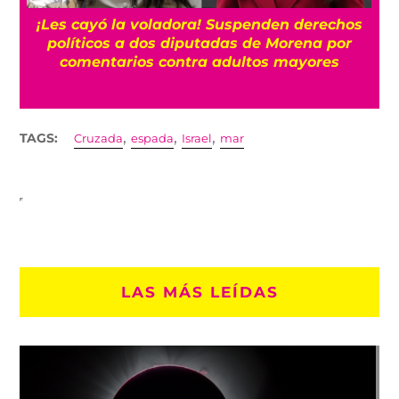
¡Les cayó la voladora! Suspenden derechos
políticos a dos diputadas de Morena por
comentarios contra adultos mayores
,
,
,
TAGS:
Cruzada
espada
Israel
mar
LAS MÁS LEÍDAS