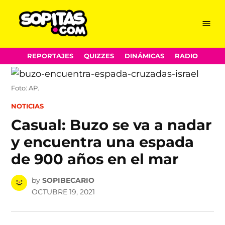
Menu
Sopitas.com
Skip
REPORTAJES
QUIZZES
DINÁMICAS
RADIO
to
content
Foto: AP.
POSTED
NOTICIAS
IN
Casual: Buzo se va a nadar
y encuentra una espada
de 900 años en el mar
by
SOPIBECARIO
OCTUBRE 19, 2021