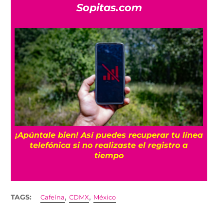
Sopitas.com
25
¡Apúntale bien! Así puedes recuperar tu línea
telefónica si no realizaste el registro a
tiempo
,
,
TAGS:
Cafeína
CDMX
México