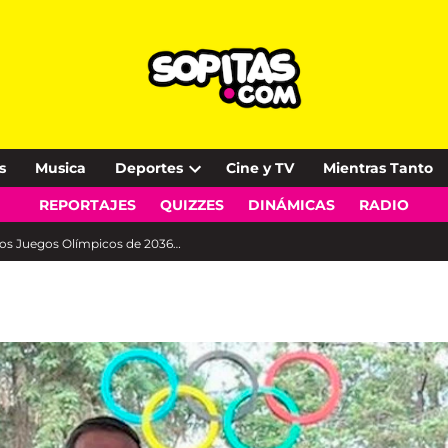
s
Musica
Deportes
Cine y TV
Mientras Tanto
Open
REPORTAJES
QUIZZES
DINÁMICAS
RADIO
dropdown
menu
 los Juegos Olímpicos de 2036…