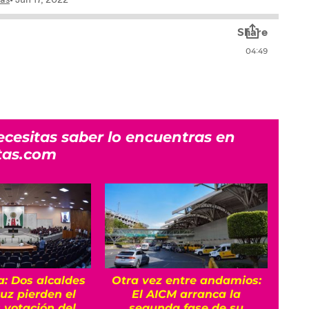
ecesitas saber lo encuentras en
tas.com
a: Dos alcaldes
Otra vez entre andamios:
¿Po
uz pierden el
El AICM arranca la
emb
s votación del
segunda fase de su
Así 