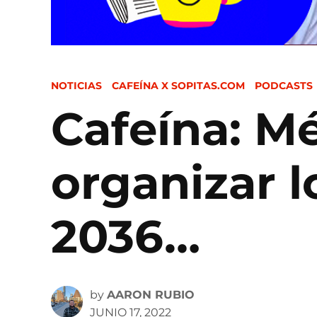
POSTED
NOTICIAS
CAFEÍNA X SOPITAS.COM
PODCASTS
IN
Cafeína: M
organizar 
2036…
by
AARON RUBIO
JUNIO 17, 2022