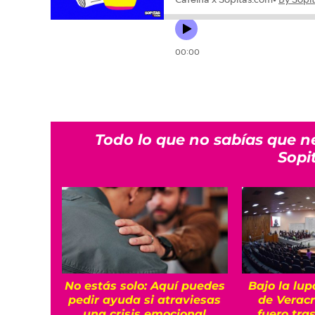
Todo lo que no sabías que n
Sopi
No estás solo: Aquí puedes
Bajo la lup
pedir ayuda si atraviesas
de Veracr
una crisis emocional
fuero tra