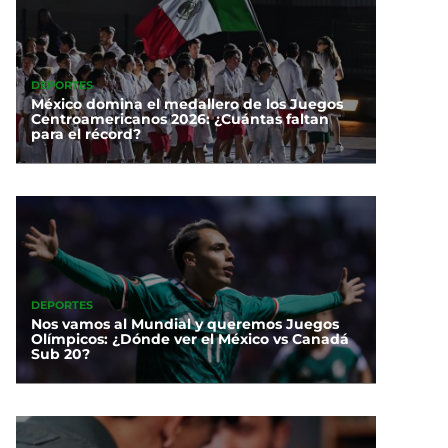
DEPORTES
México domina el medallero de los Juegos
Centroamericanos 2026: ¿Cuántas faltan
para el récord?
DEPORTES
Nos vamos al Mundial y queremos Juegos
Olímpicos: ¿Dónde ver el México vs Canadá
Sub 20?
r qué Brasil retiró a su
ajador de Argentina?
escaló el conflicto entre